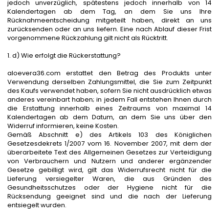
jedoch unverzüglich, spätestens jedoch innerhalb von 14
Kalendertagen ab dem Tag, an dem Sie uns Ihre
Rücknahmeentscheidung mitgeteilt haben, direkt an uns
zurücksenden oder an uns liefern. Eine nach Ablauf dieser Frist
vorgenommene Rückzahlung gilt nicht als Rücktritt.
1. d) Wie erfolgt die Rückerstattung?
aloevera36.com erstattet den Betrag des Produkts unter
Verwendung derselben Zahlungsmittel, die Sie zum Zeitpunkt
des Kaufs verwendet haben, sofern Sie nicht ausdrücklich etwas
anderes vereinbart haben; in jedem Fall entstehen Ihnen durch
die Erstattung innerhalb eines Zeitraums von maximal 14
Kalendertagen ab dem Datum, an dem Sie uns über den
Widerruf informieren, keine Kosten.
Gemäß Abschnitt e) des Artikels 103 des Königlichen
Gesetzesdekrets 1/2007 vom 16. November 2007, mit dem der
überarbeitete Text des Allgemeinen Gesetzes zur Verteidigung
von Verbrauchern und Nutzern und anderer ergänzender
Gesetze gebilligt wird, gilt das Widerrufsrecht nicht für die
Lieferung versiegelter Waren, die aus Gründen des
Gesundheitsschutzes oder der Hygiene nicht für die
Rücksendung geeignet sind und die nach der Lieferung
entsiegelt wurden.