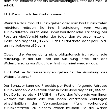
dem der Benutzer oder ein bevollmächtigter Dritter das Produkt
erhält.
1. b) Wie kann ich den Kauf stornieren?
Wenn Sie das Produkt zurückgeben oder vom Kauf zurücktreten
möchten, müssen Sie Ihre Entscheidung, vom Vertrag
zurückzutreten, durch eine unmissverständliche Erklärung per
Post an AloeVera36 unter der folgenden Adresse mitteilen:
Calle Jose Negrin 6D, 35572 - Tias De Lanzarote; oder per E-Mail
an info@aloevera36.com.
Obwohl die Verwendung nicht obligatorisch ist, reicht jede
Mitteilung, in der Sie über die Ausübung Ihres Teils des
Widerrufsrechts vor Ablauf der Frist informiert werden, aus.
1. c) Welche Voraussetzungen gelten für die Ausübung des
Widerrufsrechts?
Der Benutzer kann die Produkte per Post an folgende Adresse
zurücksenden: aloevera36.com in Calle Jose Negrin 6D, 35572 -
Tias De Lanzarote - SPANIEN. Im Falle des Widerrufs von Ihnen
werden wir Ihnen alle von Ihnen erhaltenen Zahlungen
einschließlich der Versandkosten (falls vorhanden)
zurückerstatten. Zu diesem Zweck müssen Sie die Waren