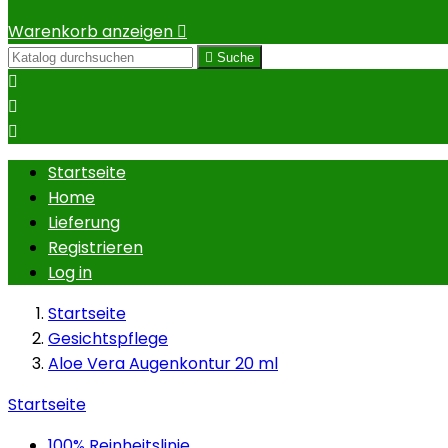
Warenkorb anzeigen


Suche



Startseite
Home
Lieferung
Registrieren
Log in
Startseite
Gesichtspflege
Aloe Vera Augenkontur 20 ml
Startseite
100% Reinheitslinie