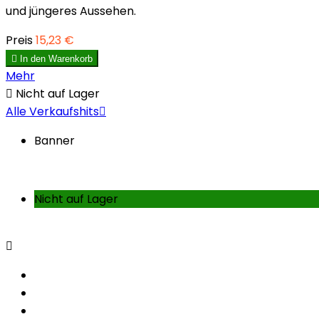
und jüngeres Aussehen.
Preis
15,23 €

In den Warenkorb
Mehr

Nicht auf Lager
Alle Verkaufshits

Banner
Nicht auf Lager
