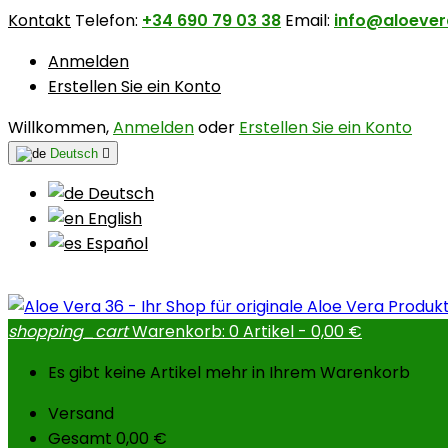
Kontakt
Telefon:
+34 690 79 03 38
Email:
info@aloeve
Anmelden
Erstellen Sie ein Konto
Willkommen,
Anmelden
oder
Erstellen Sie ein Konto
Deutsch

Deutsch
English
Español
shopping_cart
Warenkorb:
0
Artikel - 0,00 €
Es gibt keine Artikel mehr in Ihrem Warenkorb
Versand
Gesamt
0,00 €